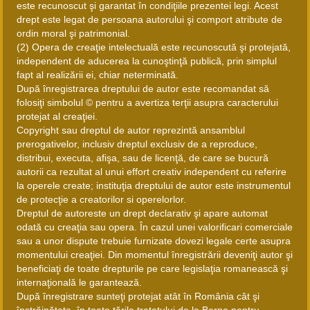
este recunoscut şi garantat în condiţiile prezentei legi. Acest
drept este legat de persoana autorului şi comport atribute de
ordin moral şi patrimonial.
(2) Opera de creaţie intelectuală este recunoscută şi protejată,
independent de aducerea la cunoştinţă publică, prin simplul
fapt al realizării ei, chiar neterminată.
După înregistrarea dreptului de autor este recomandat să
folosiţi simbolul © pentru a avertiza terţii asupra caracterului
protejat al creaţiei.
Copyright sau dreptul de autor reprezintă ansamblul
prerogativelor, inclusiv dreptul exclusiv de a reproduce,
distribui, executa, afişa, sau de licenţă, de care se bucură
autorii ca rezultat al unui effort creativ independent cu referire
la operele create; instituţia dreptului de autor este instrumentul
de protecţie a creatorilor si operelorlor.
Dreptul de autoreste un drept declarativ şi apare automat
odată cu creaţia sau opera. În cazul unei valorificari comerciale
sau a unor dispute trebuie furnizate dovezi legale certe asupra
momentului creaţiei. Din momentul înregistrării deveniţi autor şi
beneficiaţi de toate drepturile pe care legislaţia romanească şi
internaţională le garantează.
După înregistrare sunteţi protejat atât în România cât şi