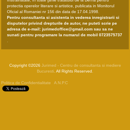
înstrăinătate, în toate ţările tratatului de la Berna pentru
protectia operelor literare si artistice, publicata in Monitorul
Oficial al Romaniei nr 156 din data de 17.04.1998.
Pentru consultanta si asistenta in vederea inregistrarii si
disputelor privind drepturile de autor, ne puteti scrie pe
adresa de e-mail: jurimedoffice@gmail.com sau sa ne
sunati pentru programare la numarul de mobil 0723575737
.
Copyright ©2026
Jurimed - Centru de consultanta si mediere
Bucuresti
. All Rights Reserved.
Politica de Confidentialitate
A.N.P.C