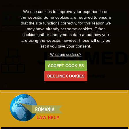
mediatori, juristi si traducatori
We use cookies to improve your experience on
the website. Some cookies are required to ensure
that the site functions correctly, for this reason we
may have already set some cookies. Other
Select Language
▼
cookies gather anonymous data about how you
Welcome Guest
Register
•
Login
•
Lost Password
are using the website, however these will only be
set if you give your consent.
What are cookies?
ACCEPT COOKIES
DECLINE COOKIES